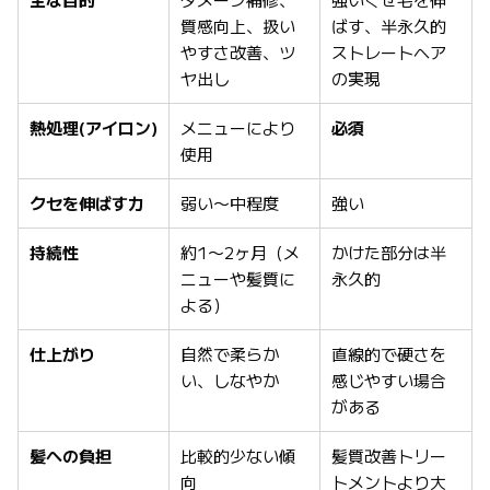
質感向上、扱い
ばす、半永久的
やすさ改善、ツ
ストレートヘア
ヤ出し
の実現
熱処理(アイロン)
メニューにより
必須
使用
クセを伸ばす力
弱い〜中程度
強い
持続性
約1〜2ヶ月（メ
かけた部分は半
ニューや髪質に
永久的
よる）
仕上がり
自然で柔らか
直線的で硬さを
い、しなやか
感じやすい場合
がある
髪への負担
比較的少ない傾
髪質改善トリー
向
トメントより大