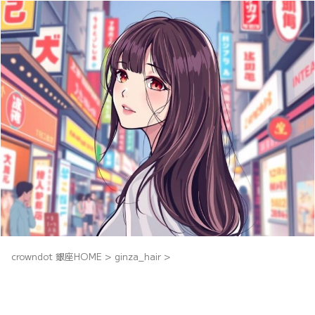
crowndot 銀座HOME
>
ginza_hair
>
銀座の髪質改善トリートメント｜自然で
柔らかい仕上がりを叶える専門技術