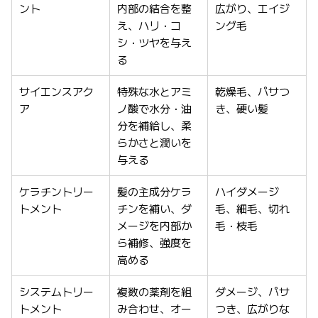
ント
内部の結合を整
広がり、エイジ
え、ハリ・コ
ング毛
シ・ツヤを与え
る
サイエンスアク
特殊な水とアミ
乾燥毛、パサつ
ア
ノ酸で水分・油
き、硬い髪
分を補給し、柔
らかさと潤いを
与える
ケラチントリー
髪の主成分ケラ
ハイダメージ
トメント
チンを補い、ダ
毛、細毛、切れ
メージを内部か
毛・枝毛
ら補修、強度を
高める
システムトリー
複数の薬剤を組
ダメージ、パサ
トメント
み合わせ、オー
つき、広がりな