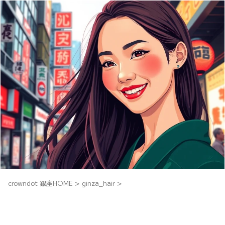
crowndot 銀座HOME
>
ginza_hair
>
【銀座エリア】髪質改善縮毛矯正の料
金・施術時間・持ちまとめ｜失敗しない