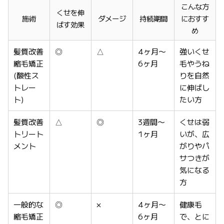
こんな方
くせを伸
施術
ダメージ
持続期間
におすす
ばす効果
め
髪質改善
◎
△
4ヶ月〜
強いくせ
縮毛矯正
6ヶ月
毛やうね
(酸性ス
りを自然
トレー
に伸ばし
ト)
たい方
髪質改善
△
◎
3週間〜
くせは弱
トリート
1ヶ月
いが、広
メント
がりやパ
サつきが
気になる
方
一般的な
◎
×
4ヶ月〜
健康毛
縮毛矯正
6ヶ月
で、とに